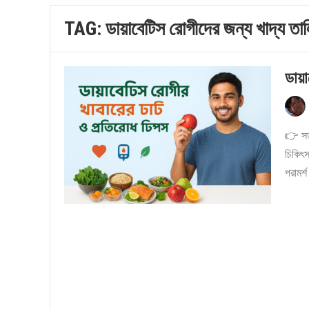
TAG:
ডায়াবেটিস রোগীদের জন্য খাদ্য তা
ডায়া
👉 সত
চিকিৎস
পরামর্শ